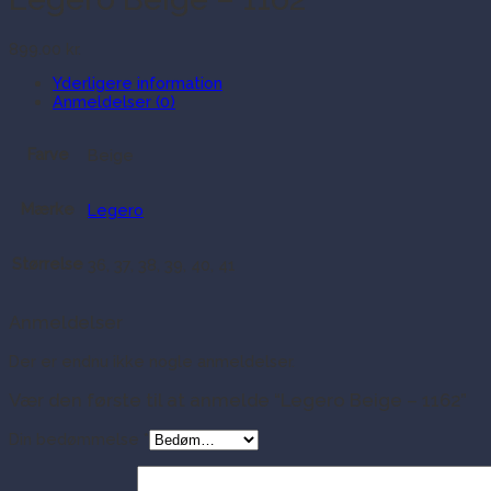
899.00
kr.
Yderligere information
Anmeldelser (0)
Farve
Beige
Mærke
Legero
Størrelse
36, 37, 38, 39, 40, 41
Anmeldelser
Der er endnu ikke nogle anmeldelser.
Vær den første til at anmelde “Legero Beige – 1162”
Din bedømmelse
*