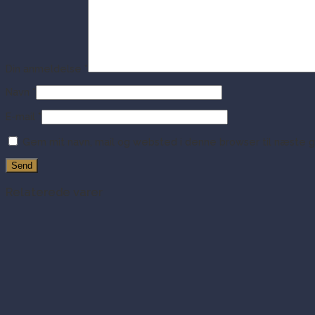
Din anmeldelse
*
Navn
*
E-mail
*
Gem mit navn, mail og websted i denne browser til næste 
Relaterede varer