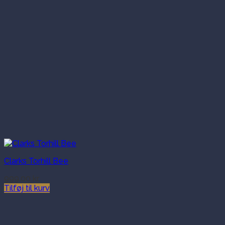
Clarks Torhill Bee
999.00
kr.
Tilføj til kurv