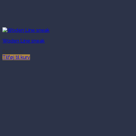
Woden Line sneak
899.00
kr.
Tilføj til kurv