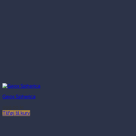
Geox Spherica
999.00
kr.
Tilføj til kurv