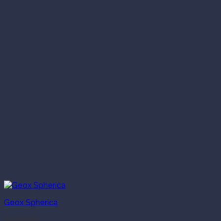
Geox Spherica
999.00
kr.