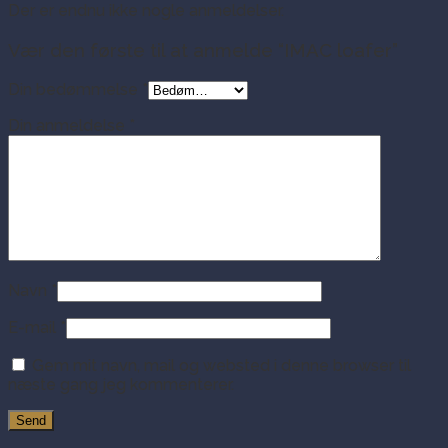
Der er endnu ikke nogle anmeldelser.
Vær den første til at anmelde “IMAC loafer”
Din bedømmelse
*
Din anmeldelse
*
Navn
*
E-mail
*
Gem mit navn, mail og websted i denne browser til
næste gang jeg kommenterer.