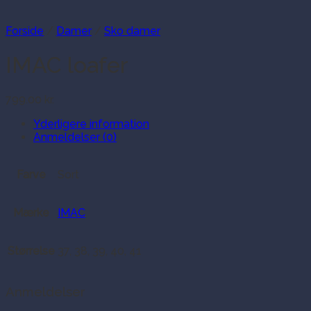
Forside
/
Damer
/
Sko damer
IMAC loafer
799.00
kr.
Yderligere information
Anmeldelser (0)
Farve
Sort
Mærke
IMAC
Størrelse
37, 38, 39, 40, 41
Anmeldelser