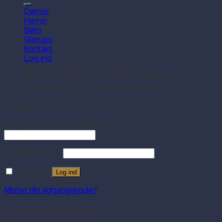
efter:
Damer
Herrer
Børn
Glerups
Kontakt
Log ind
Ring til kundeservice på 35354409
Bestil online og afhent i butik samme dag
Gratis levering ved køb over 499 dkk
Log ind
Brugernavn eller e-mailadresse
Adgangskode
Husk mig
Log ind
Mistet din adgangskode?
Opret en kundekonto