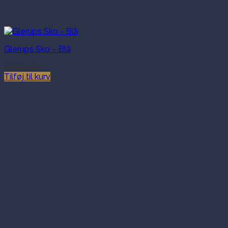
Glerups Sko – Blå
599.00
kr.
Tilføj til kurv