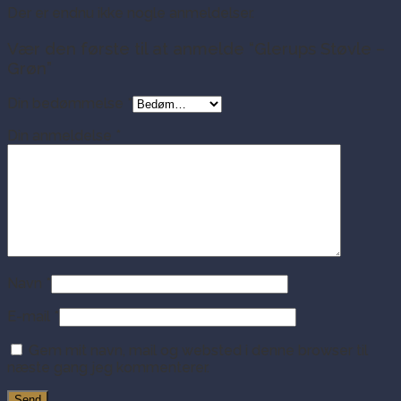
Der er endnu ikke nogle anmeldelser.
Vær den første til at anmelde “Glerups Støvle –
Grøn”
Din bedømmelse
*
Din anmeldelse
*
Navn
*
E-mail
*
Gem mit navn, mail og websted i denne browser til
næste gang jeg kommenterer.