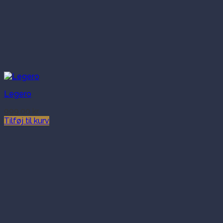
Legero
999.00
kr.
Tilføj til kurv