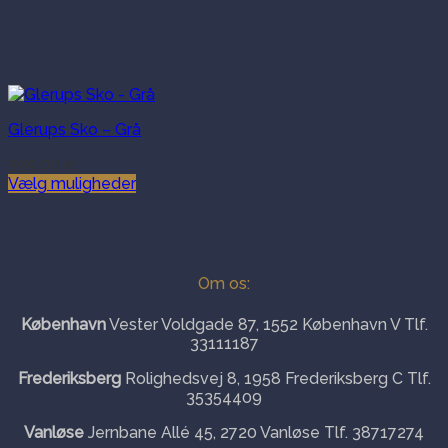
Glerups Sko – Grå
599.00
kr.
Vælg muligheder
Dette
vare
har
flere
varianter.
Om os:
Mulighederne
kan
København
Vester Voldgade 87, 1552 København V Tlf.
vælges
33111187
på
varesiden
Frederiksberg
Rolighedsvej 8, 1958 Frederiksberg C Tlf.
35354409
Vanløse
Jernbane Allé 45, 2720 Vanløse Tlf. 38717274