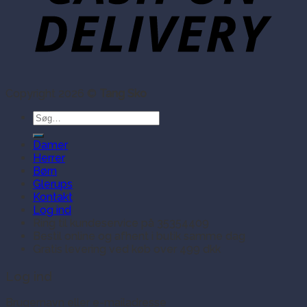
Copyright 2026 ©
Tang Sko
Søg
efter:
Damer
Herrer
Børn
Glerups
Kontakt
Log ind
Ring til kundeservice på 35354409
Bestil online og afhent i butik samme dag
Gratis levering ved køb over 499 dkk
Log ind
Brugernavn eller e-mailadresse