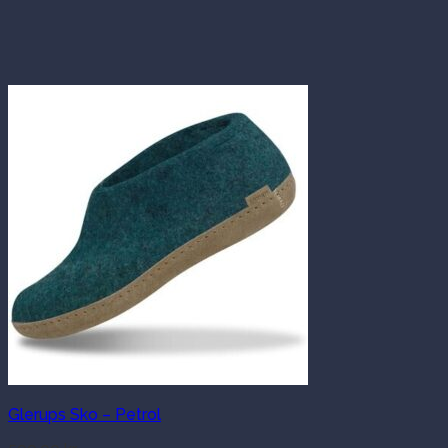
Glerups Sko – Petrol