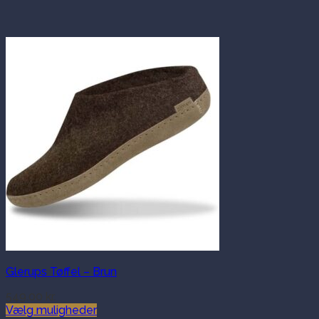
Glerups Tøffel – Brun
549.00
kr.
Vælg muligheder