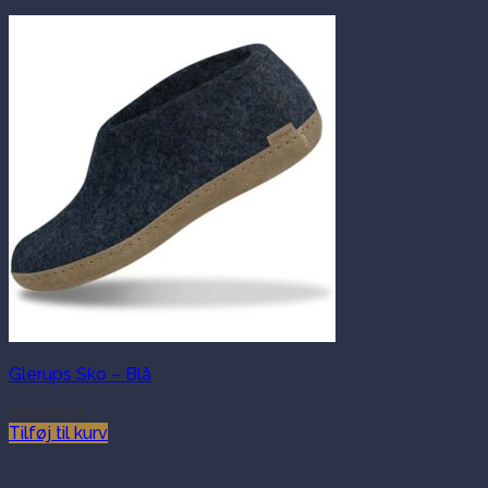
Glerups Sko – Blå
599.00
kr.
Tilføj til kurv