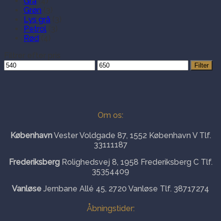
Grå
(4)
Grøn
(3)
Lys grå
(3)
Petrol
(3)
Rød
(4)
Filtrer efter pris
Mindste
Højeste
Filter
pris
pris
Om os:
København
Vester Voldgade 87, 1552 København V Tlf.
33111187
Frederiksberg
Rolighedsvej 8, 1958 Frederiksberg C Tlf.
35354409
Vanløse
Jernbane Allé 45, 2720 Vanløse Tlf. 38717274
Åbningstider: