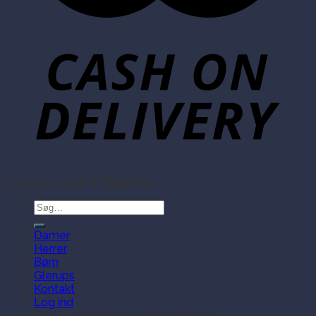
Copyright 2026 ©
Tang Sko
Søg
efter:
Damer
Herrer
Børn
Glerups
Kontakt
Log ind
Ring til kundeservice på 35354409