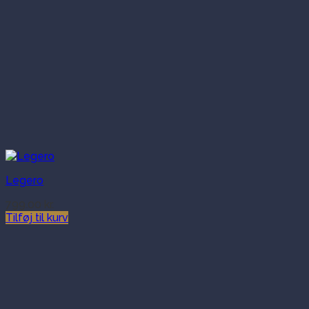
Legero
799.00
kr.
Tilføj til kurv