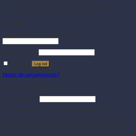
Bestil online og afhent i butik samme dag
Gratis levering ved køb over 499 dkk
Log ind
Brugernavn eller e-mailadresse
Adgangskode
Husk mig
Log ind
Mistet din adgangskode?
Opret en kundekonto
E-mailadresse
A password will be sent to your email address.
Dine personlige data vil blive anvendt til at understøtte
din brugeroplevelse på webshoppen, til at administrere
adgang til din konto, og til andre formål, som er beskrevet