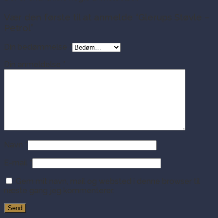
Vær den første til at anmelde “Glerups Støvle –
Petrol”
Din bedømmelse
*
Din anmeldelse
*
Navn
*
E-mail
*
Gem mit navn, mail og websted i denne browser til
næste gang jeg kommenterer.