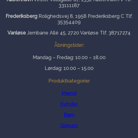
vælges
33111187
på
varesiden
Frederiksberg
Rolighedsvej 8, 1958 Frederiksberg C Tlf.
35354409
Vanløse
Jernbane Allé 45, 2720 Vanløse Tlf. 38717274
Åbningstider:
Mandag – Fredag: 10.00 – 18.00
Lørdag: 10.00 – 15.00
Produktkategorier
Mænd
Kvinder
Børn
Glerups