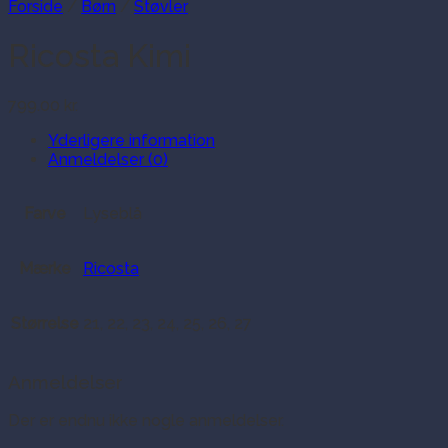
Forside
/
Børn
/
Støvler
Ricosta Kimi
799.00
kr.
Yderligere information
Anmeldelser (0)
Farve
Lyseblå
Mærke
Ricosta
Størrelse
21, 22, 23, 24, 25, 26, 27
Anmeldelser
Der er endnu ikke nogle anmeldelser.