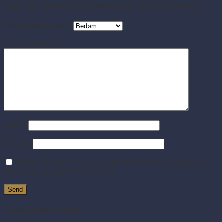
Vær den første til at anmelde “Ricosta Kimi”
Din bedømmelse
*
Din anmeldelse
*
Navn
*
E-mail
*
Gem mit navn, mail og websted i denne browser til
næste gang jeg kommenterer.
Relaterede varer