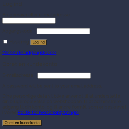
Log ind
Brugernavn eller e-mailadresse
Adgangskode
Husk mig
Log ind
Mistet din adgangskode?
Opret en kundekonto
E-mailadresse
A password will be sent to your email address.
Dine personlige data vil blive anvendt til at understøtte
din brugeroplevelse på webshoppen, til at administrere
adgang til din konto, og til andre formål, som er beskrevet
i vores
Politik for personoplysninger
.
Opret en kundekonto