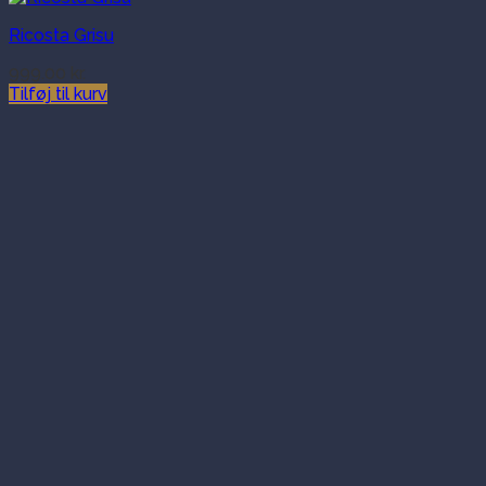
Ricosta Grisu
999.00
kr.
Tilføj til kurv