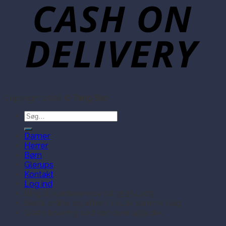
Copyright 2026 ©
Tang Sko
Søg
efter:
Damer
Herrer
Børn
Glerups
Kontakt
Log ind
Ring til kundeservice på 35354409
Bestil online og afhent i butik samme dag
Gratis levering ved køb over 499 dkk