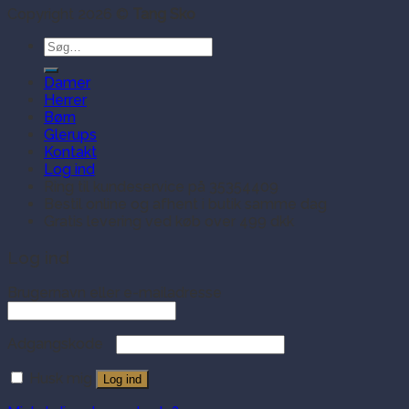
Copyright 2026 ©
Tang Sko
Søg
efter:
Damer
Herrer
Børn
Glerups
Kontakt
Log ind
Ring til kundeservice på 35354409
Bestil online og afhent i butik samme dag
Gratis levering ved køb over 499 dkk
Log ind
Brugernavn eller e-mailadresse
Adgangskode
Husk mig
Log ind