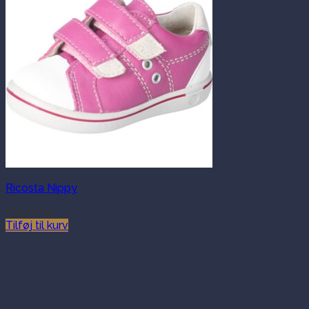
Ricosta Nippy
699.00
kr.
Tilføj til kurv