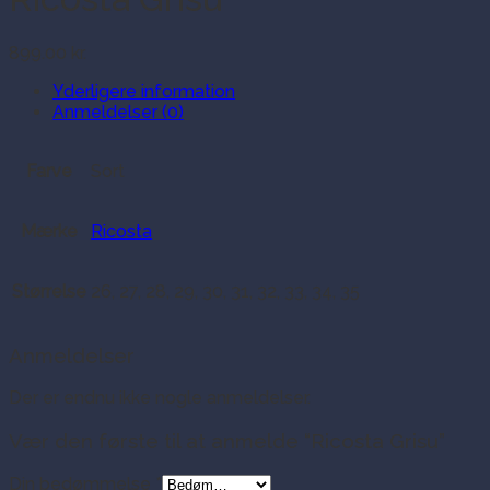
899.00
kr.
Yderligere information
Anmeldelser (0)
Farve
Sort
Mærke
Ricosta
Størrelse
26, 27, 28, 29, 30, 31, 32, 33, 34, 35
Anmeldelser
Der er endnu ikke nogle anmeldelser.
Vær den første til at anmelde “Ricosta Grisu”
Din bedømmelse
*