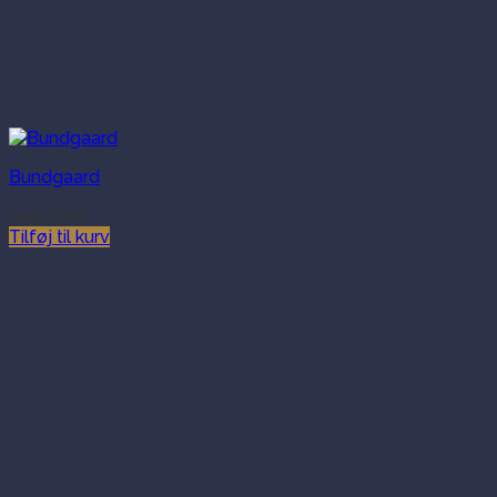
Bundgaard
399.00
kr.
Tilføj til kurv