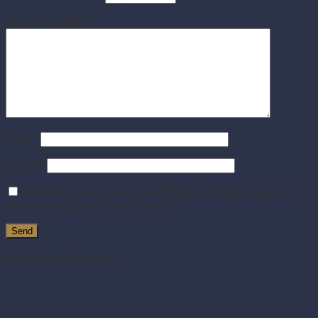
Din anmeldelse
*
Navn
*
E-mail
*
Gem mit navn, mail og websted i denne browser til
næste gang jeg kommenterer.
Relaterede varer