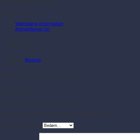
649.00
kr.
Yderligere information
Anmeldelser (0)
Farve
Rosa
Mærke
Ricosta
Størrelse
27, 28, 29, 30, 31, 32, 33, 34
Anmeldelser
Der er endnu ikke nogle anmeldelser.
Vær den første til at anmelde “Ricosta Cleo”
Din bedømmelse
*