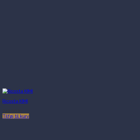
Ricosta KIMI
749.00
kr.
Tilføj til kurv