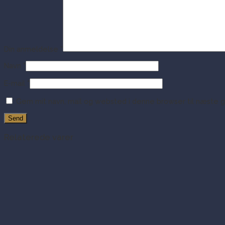
Din anmeldelse
*
Navn
*
E-mail
*
Gem mit navn, mail og websted i denne browser til næste 
Relaterede varer