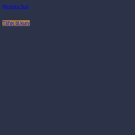
Ricosta Suri
1,099.00
kr.
Tilføj til kurv