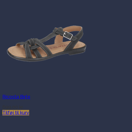
Ricosta Birte
699.00
kr.
Tilføj til kurv