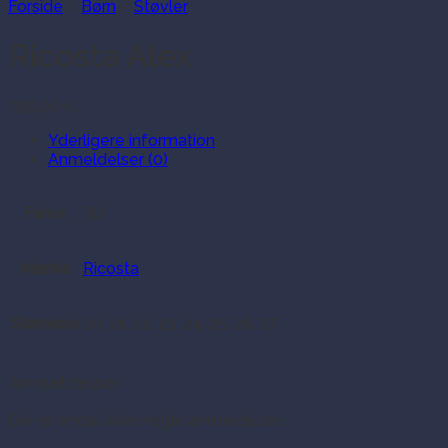
Forside
/
Børn
/
Støvler
Ricosta Alex
799.00
kr.
Yderligere information
Anmeldelser (0)
Farve
Blå
Mærke
Ricosta
Størrelse
20, 21, 22, 23, 24, 25, 26, 27
Anmeldelser
Der er endnu ikke nogle anmeldelser.