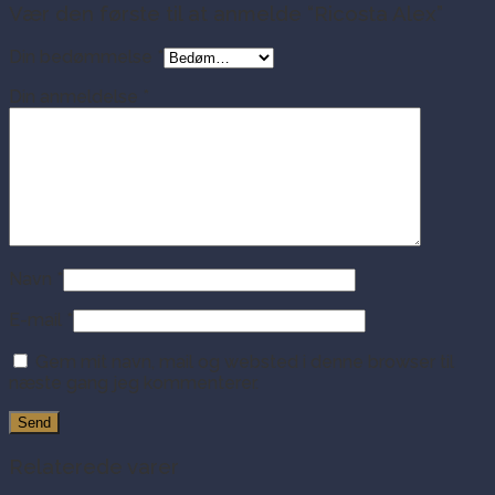
Vær den første til at anmelde “Ricosta Alex”
Din bedømmelse
*
Din anmeldelse
*
Navn
*
E-mail
*
Gem mit navn, mail og websted i denne browser til
næste gang jeg kommenterer.
Relaterede varer