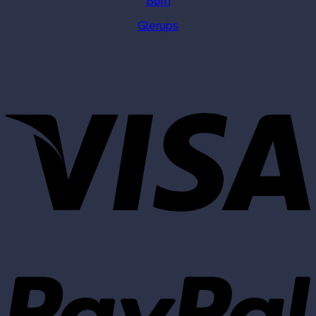
Børn
Glerups