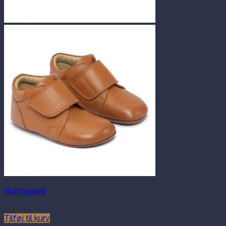
Bundgaard
399.00
kr.
Tilføj til kurv