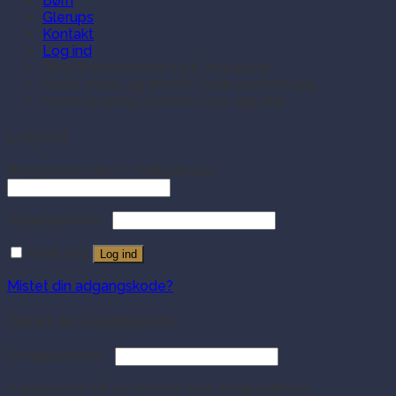
Børn
Glerups
Kontakt
Log ind
Ring til kundeservice på 35354409
Bestil online og afhent i butik samme dag
Gratis levering ved køb over 499 dkk
Log ind
Brugernavn eller e-mailadresse
Adgangskode
Husk mig
Log ind
Mistet din adgangskode?
Opret en kundekonto
E-mailadresse
A password will be sent to your email address.