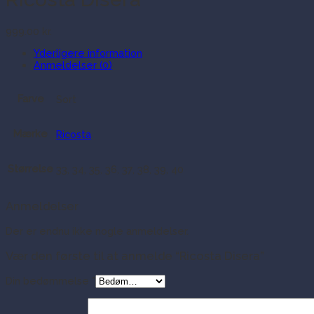
999.00
kr.
Yderligere information
Anmeldelser (0)
Farve
Sort
Mærke
Ricosta
Størrelse
33, 34, 35, 36, 37, 38, 39, 40
Anmeldelser
Der er endnu ikke nogle anmeldelser.
Vær den første til at anmelde “Ricosta Disera”
Din bedømmelse
*