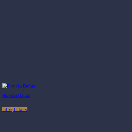
Ricosta Dallas
899.00
kr.
Tilføj til kurv