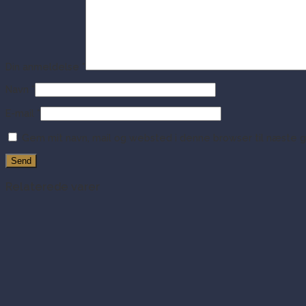
Din anmeldelse
*
Navn
*
E-mail
*
Gem mit navn, mail og websted i denne browser til næste 
Relaterede varer