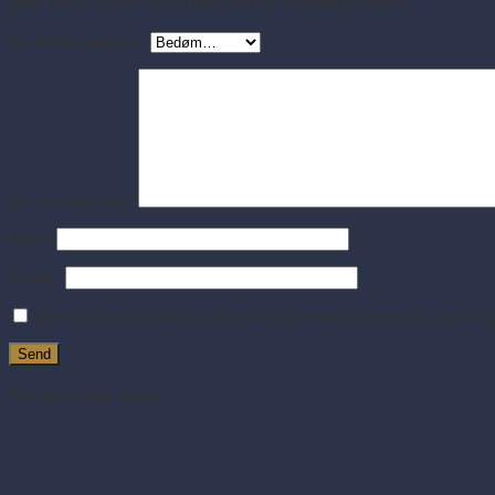
Vær den første til at anmelde “Playboy Austin”
Din bedømmelse
*
Din anmeldelse
*
Navn
*
E-mail
*
Gem mit navn, mail og websted i denne browser til næste 
Relaterede varer