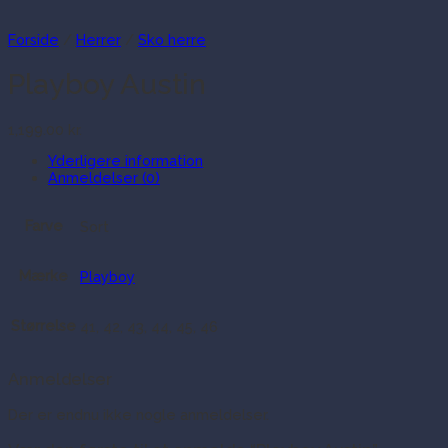
Forside
/
Herrer
/
Sko herre
Playboy Austin
1,199.00
kr.
Yderligere information
Anmeldelser (0)
Farve
Sort
Mærke
Playboy
Størrelse
41, 42, 43, 44, 45, 46
Anmeldelser
Der er endnu ikke nogle anmeldelser.