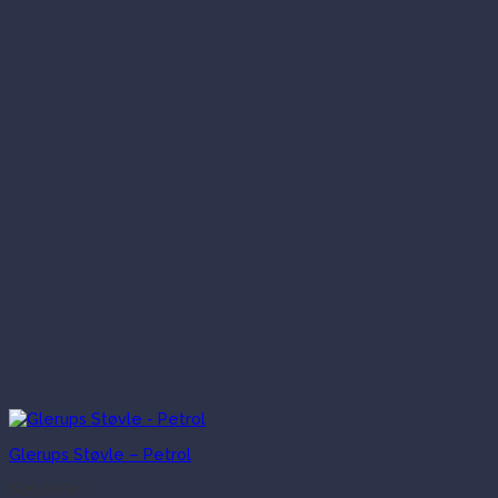
Glerups Støvle – Petrol
649.00
kr.