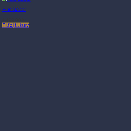
Pius Gabor
1,499.00
kr.
Tilføj til kurv