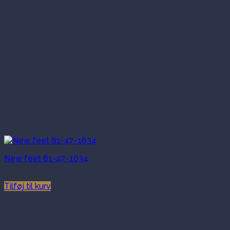
varesiden
New feet 81-47-1634
1,649.00
kr.
Tilføj til kurv