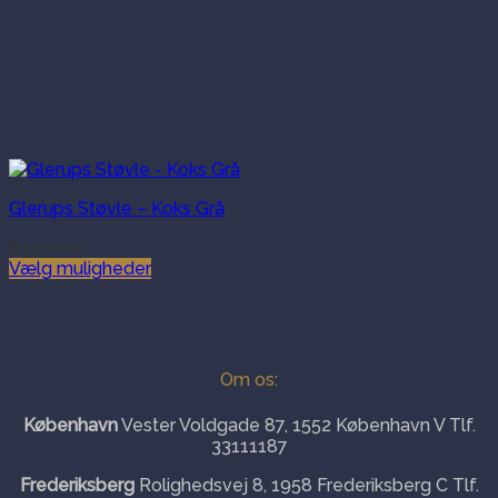
Glerups Støvle – Koks Grå
649.00
kr.
Vælg muligheder
Dette
vare
har
flere
varianter.
Om os:
Mulighederne
kan
København
Vester Voldgade 87, 1552 København V Tlf.
vælges
33111187
på
varesiden
Frederiksberg
Rolighedsvej 8, 1958 Frederiksberg C Tlf.