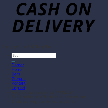
Copyright 2026 ©
Tang Sko
Søg
efter:
Damer
Herrer
Børn
Glerups
Kontakt
Log ind
Ring til kundeservice på 35354409
Bestil online og afhent i butik samme dag
Gratis levering ved køb over 499 dkk