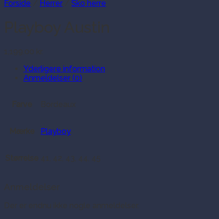
Forside
/
Herrer
/
Sko herre
Playboy Austin
1,199.00
kr.
Yderligere information
Anmeldelser (0)
Farve
Bordeaux
Mærke
Playboy
Størrelse
41, 42, 43, 44, 45
Anmeldelser
Der er endnu ikke nogle anmeldelser.