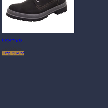
Legero 513
1,499.00
kr.
Tilføj til kurv