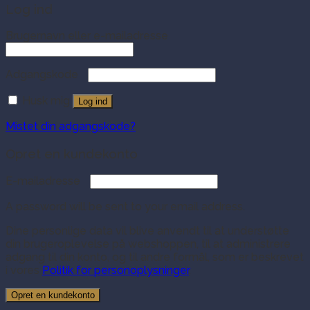
Log ind
Brugernavn eller e-mailadresse
Adgangskode
Husk mig
Log ind
Mistet din adgangskode?
Opret en kundekonto
E-mailadresse
A password will be sent to your email address.
Dine personlige data vil blive anvendt til at understøtte
din brugeroplevelse på webshoppen, til at administrere
adgang til din konto, og til andre formål, som er beskrevet
i vores
Politik for personoplysninger
.
Opret en kundekonto