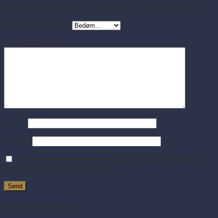
Vær den første til at anmelde “Playboy Austin”
Din bedømmelse
*
Din anmeldelse
*
Navn
*
E-mail
*
Gem mit navn, mail og websted i denne browser til
næste gang jeg kommenterer.
Relaterede varer