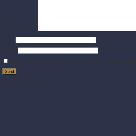
Din anmeldelse
*
Navn
*
E-mail
*
Gem mit navn, mail og websted i denne browser til næste 
Relaterede varer