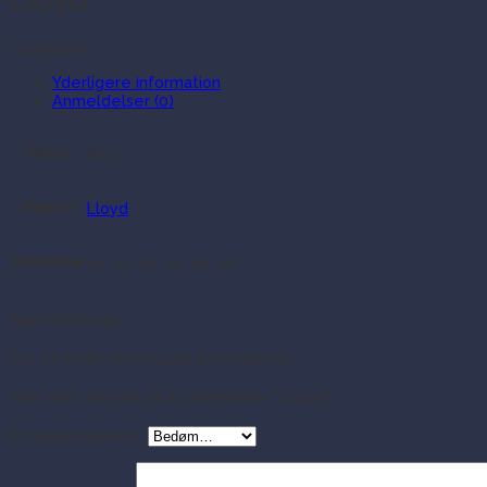
1,199.00
kr.
Yderligere information
Anmeldelser (0)
Farve
Sort
Mærke
Lloyd
Størrelse
41, 42, 43, 44, 45, 46
Anmeldelser
Der er endnu ikke nogle anmeldelser.
Vær den første til at anmelde “Lloyd”
Din bedømmelse
*