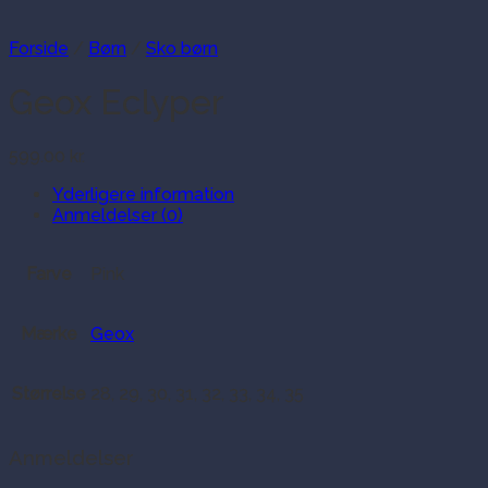
Forside
/
Børn
/
Sko børn
Geox Eclyper
599.00
kr.
Yderligere information
Anmeldelser (0)
Farve
Pink
Mærke
Geox
Størrelse
28, 29, 30, 31, 32, 33, 34, 35
Anmeldelser