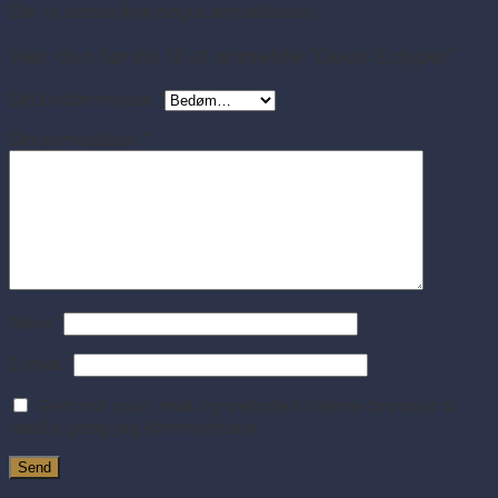
Der er endnu ikke nogle anmeldelser.
Vær den første til at anmelde “Geox Eclyper”
Din bedømmelse
*
Din anmeldelse
*
Navn
*
E-mail
*
Gem mit navn, mail og websted i denne browser til
næste gang jeg kommenterer.