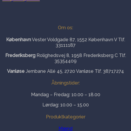
Dette
vare
har
flere
varianter.
Om os:
Mulighederne
kan
København
Vester Voldgade 87, 1552 København V Tlf.
vælges
33111187
på
varesiden
Frederiksberg
Rolighedsvej 8, 1958 Frederiksberg C Tlf.
35354409
Vanløse
Jernbane Allé 45, 2720 Vanløse Tlf. 38717274
Åbningstider:
Mandag – Fredag: 10.00 – 18.00
Lørdag: 10.00 – 15.00
Produktkategorier
Mænd