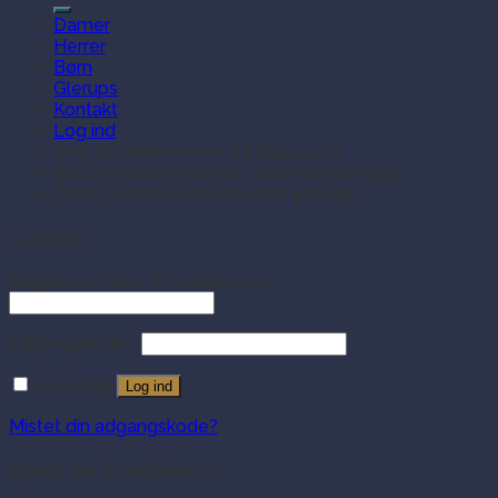
efter:
Damer
Herrer
Børn
Glerups
Kontakt
Log ind
Ring til kundeservice på 35354409
Bestil online og afhent i butik samme dag
Gratis levering ved køb over 499 dkk
Log ind
Brugernavn eller e-mailadresse
Adgangskode
Husk mig
Log ind
Mistet din adgangskode?
Opret en kundekonto