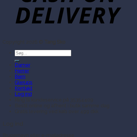
Copyright 2026 ©
Tang Sko
Søg
efter:
Damer
Herrer
Børn
Glerups
Kontakt
Log ind
Ring til kundeservice på 35354409
Bestil online og afhent i butik samme dag
Gratis levering ved køb over 499 dkk
Log ind
Brugernavn eller e-mailadresse