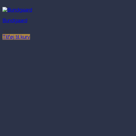
Bundgaard
399.00
kr.
Tilføj til kurv