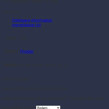
799.00
kr.
Yderligere information
Anmeldelser (0)
Farve
Blå
Mærke
Froddo
Størrelse
27, 28, 29, 30, 31, 32, 33, 34
Anmeldelser
Der er endnu ikke nogle anmeldelser.
Vær den første til at anmelde “Froddo sko 269”
Din bedømmelse
*