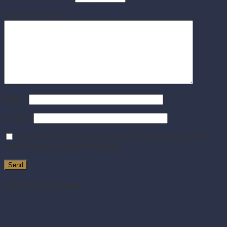
Din anmeldelse
*
Navn
*
E-mail
*
Gem mit navn, mail og websted i denne browser til
næste gang jeg kommenterer.
Relaterede varer