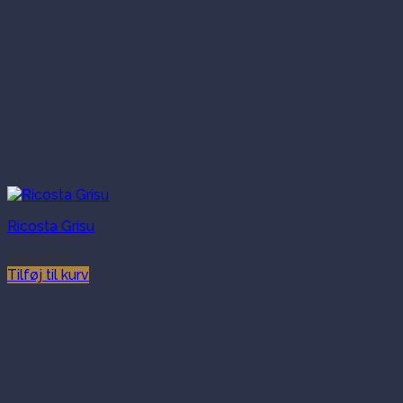
Ricosta Grisu
999.00
kr.
Tilføj til kurv