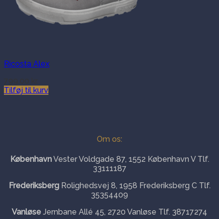
Ricosta Alex
799.00
kr.
Tilføj til kurv
Om os:
København
Vester Voldgade 87, 1552 København V Tlf.
33111187
Frederiksberg
Rolighedsvej 8, 1958 Frederiksberg C Tlf.
35354409
Vanløse
Jernbane Allé 45, 2720 Vanløse Tlf. 38717274