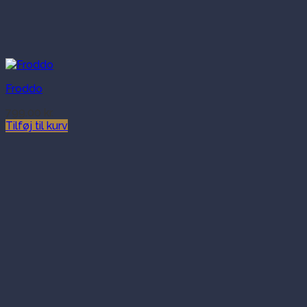
Froddo
799.00
kr.
Tilføj til kurv