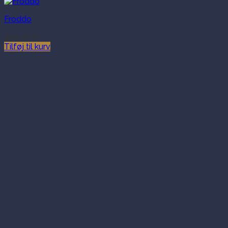
Froddo
399.00
kr.
Tilføj til kurv