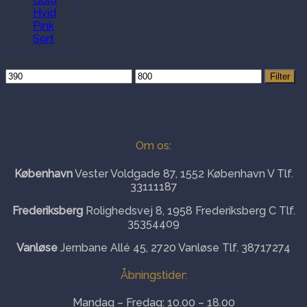
Hvid
(1)
Pink
(1)
Sort
(1)
Filtrer efter pris
Mindste
Højeste
Filter
pris
pris
Om os:
København
Vester Voldgade 87, 1552 København V Tlf.
33111187
Frederiksberg
Rolighedsvej 8, 1958 Frederiksberg C Tlf.
35354409
Vanløse
Jernbane Allé 45, 2720 Vanløse Tlf. 38717274
Åbningstider:
Mandag – Fredag: 10.00 – 18.00