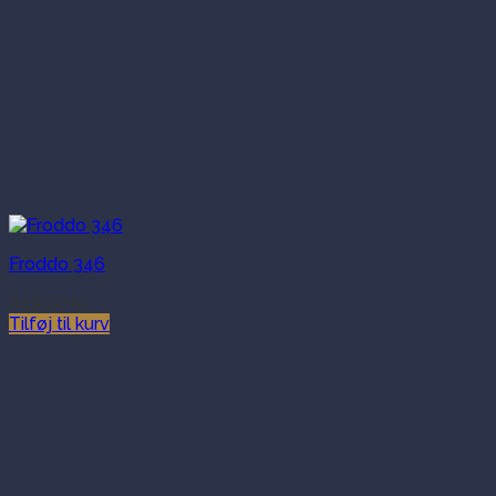
Froddo 346
649.00
kr.
Tilføj til kurv