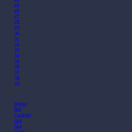
25
(8)
26
(8)
27
(6)
28
(7)
29
(7)
30
(7)
31
(6)
32
(5)
33
(4)
34
(5)
35
(2)
36
(1)
37
(1)
38
(1)
39
(1)
Farve
Beige
(1)
Blå
(6)
Cognac
(4)
Grå
(1)
Gul
(2)
Guld
(3)