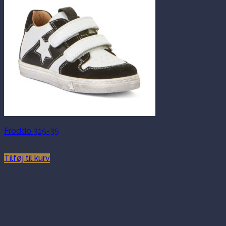
Froddo 315-35
799.00
kr.
Tilføj til kurv