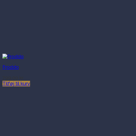
Froddo
799.00
kr.
Tilføj til kurv