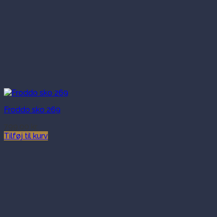
Froddo sko 269
799.00
kr.
Tilføj til kurv