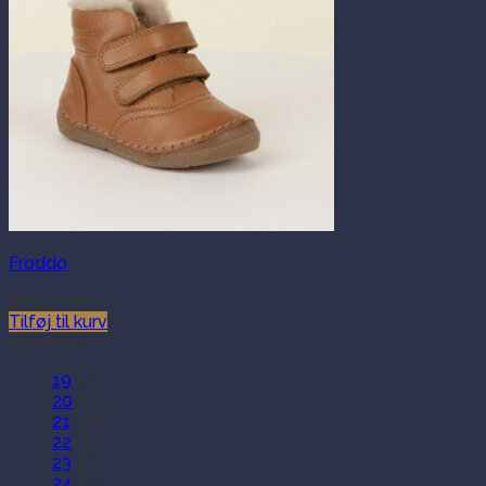
Froddo
699.00
kr.
Tilføj til kurv
Størrelse
19
(2)
20
(10)
21
(10)
22
(13)
23
(8)
24
(8)