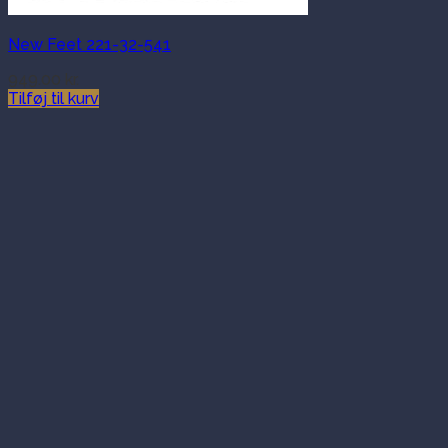
New Feet 221-32-541
949.00
kr.
Tilføj til kurv