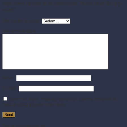
Vær den første til at anmelde “New feet 81-47-
1540”
Din bedømmelse
*
Din anmeldelse
*
Navn
*
E-mail
*
Gem mit navn, mail og websted i denne browser til
næste gang jeg kommenterer.
Relaterede varer