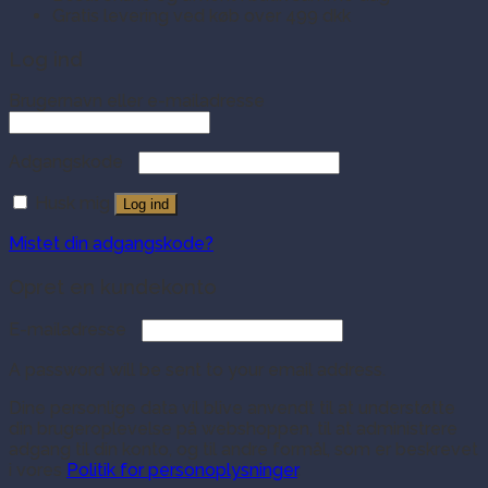
Gratis levering ved køb over 499 dkk
Log ind
Brugernavn eller e-mailadresse
Adgangskode
Husk mig
Log ind
Mistet din adgangskode?
Opret en kundekonto
E-mailadresse
A password will be sent to your email address.
Dine personlige data vil blive anvendt til at understøtte
din brugeroplevelse på webshoppen, til at administrere
adgang til din konto, og til andre formål, som er beskrevet
i vores
Politik for personoplysninger
.