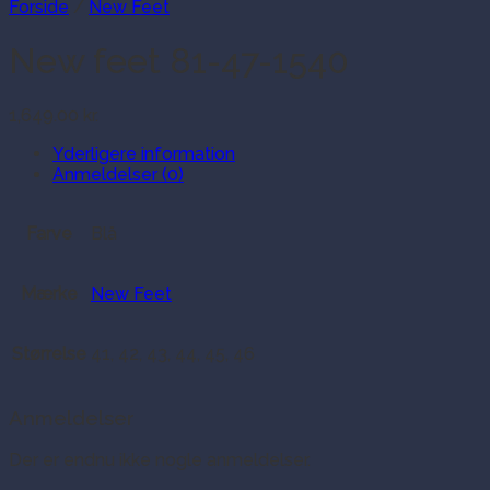
Forside
/
New Feet
New feet 81-47-1540
1,649.00
kr.
Yderligere information
Anmeldelser (0)
Farve
Blå
Mærke
New Feet
Størrelse
41, 42, 43, 44, 45, 46
Anmeldelser
Der er endnu ikke nogle anmeldelser.