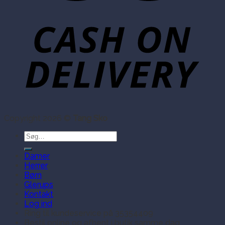
Copyright 2026 ©
Tang Sko
Søg
efter:
Damer
Herrer
Børn
Glerups
Kontakt
Log ind
Ring til kundeservice på 35354409
Bestil online og afhent i butik samme dag