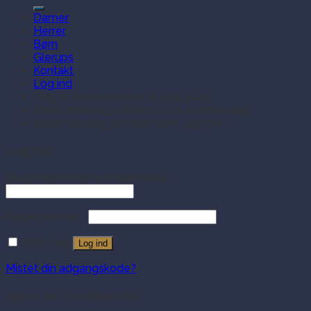
efter:
Damer
Herrer
Børn
Glerups
Kontakt
Log ind
Ring til kundeservice på 35354409
Bestil online og afhent i butik samme dag
Gratis levering ved køb over 499 dkk
Log ind
Brugernavn eller e-mailadresse
Adgangskode
Husk mig
Log ind
Mistet din adgangskode?
Opret en kundekonto