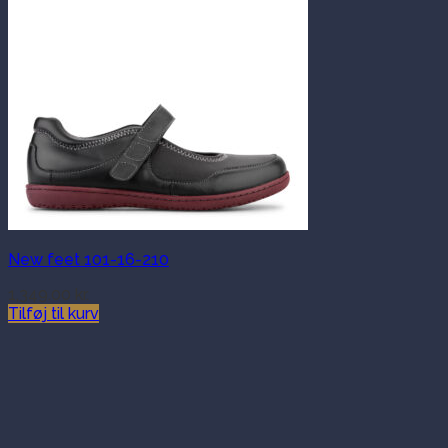
New feet 101-16-210
1,349.00
kr.
Tilføj til kurv