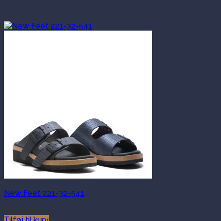
New Feet 221-32-541
949.00
kr.
Tilføj til kurv