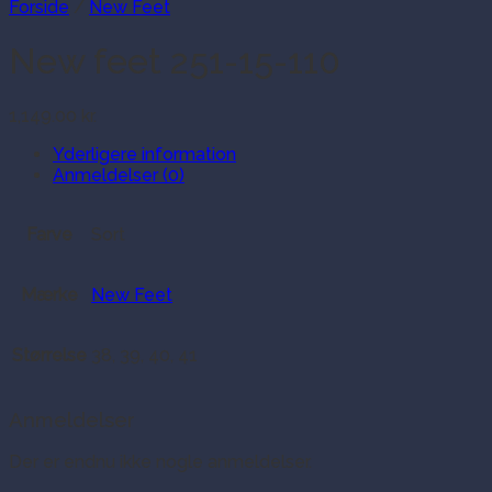
Forside
/
New Feet
New feet 251-15-110
1,149.00
kr.
Yderligere information
Anmeldelser (0)
Farve
Sort
Mærke
New Feet
Størrelse
38, 39, 40, 41
Anmeldelser
Der er endnu ikke nogle anmeldelser.