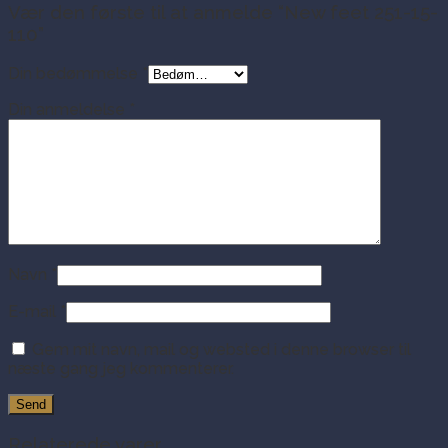
Vær den første til at anmelde “New feet 251-15-
110”
Din bedømmelse
*
Din anmeldelse
*
Navn
*
E-mail
*
Gem mit navn, mail og websted i denne browser til
næste gang jeg kommenterer.
Relaterede varer