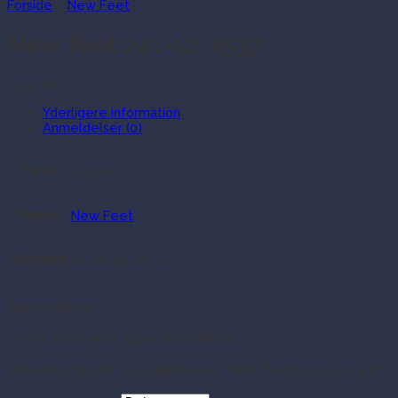
Forside
/
New Feet
New feet 241-12-1537
1,199.00
kr.
Yderligere information
Anmeldelser (0)
Farve
Cognac
Mærke
New Feet
Størrelse
37, 38, 39, 40, 41
Anmeldelser
Der er endnu ikke nogle anmeldelser.
Vær den første til at anmelde “New feet 241-12-1537”