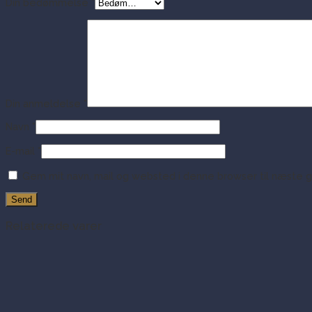
Din bedømmelse
*
Din anmeldelse
*
Navn
*
E-mail
*
Gem mit navn, mail og websted i denne browser til næste 
Relaterede varer