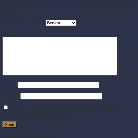
Vær den første til at anmelde “New feet 211-39-
1560”
Din bedømmelse
*
Din anmeldelse
*
Navn
*
E-mail
*
Gem mit navn, mail og websted i denne browser til
næste gang jeg kommenterer.
Relaterede varer