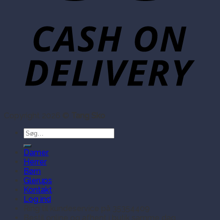
Copyright 2026 ©
Tang Sko
Søg
efter:
Damer
Herrer
Børn
Glerups
Kontakt
Log ind
Ring til kundeservice på 35354409
Bestil online og afhent i butik samme dag