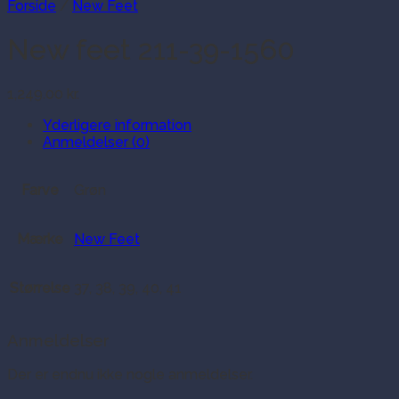
Forside
/
New Feet
New feet 211-39-1560
1,249.00
kr.
Yderligere information
Anmeldelser (0)
Farve
Grøn
Mærke
New Feet
Størrelse
37, 38, 39, 40, 41
Anmeldelser
Der er endnu ikke nogle anmeldelser.