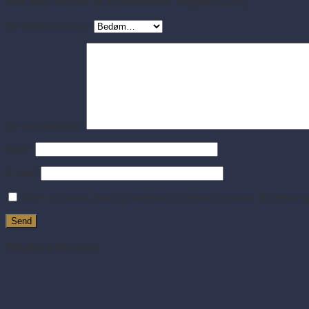
Vær den første til at anmelde “Angulus 2219”
Din bedømmelse
*
Din anmeldelse
*
Navn
*
E-mail
*
Gem mit navn, mail og websted i denne browser til næste 
Relaterede varer