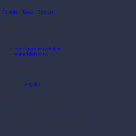
Forside
/
Børn
/
Støvler
Angulus 2219
899.00
kr.
Yderligere information
Anmeldelser (0)
Farve
Cognac
Mærke
Angulus
Størrelse
20, 21, 22, 23, 24
Anmeldelser
Der er endnu ikke nogle anmeldelser.