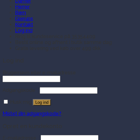
Damer
Herrer
Børn
Glerups
Kontakt
Log ind
Ring til kundeservice på 35354409
Bestil online og afhent i butik samme dag
Gratis levering ved køb over 499 dkk
Log ind
Brugernavn eller e-mailadresse
Adgangskode
Husk mig
Log ind
Mistet din adgangskode?
Opret en kundekonto
E-mailadresse