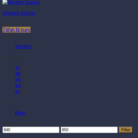
Woden Solvej
849.00
kr.
Tilføj til kurv
Mærke
Woden
(1)
Størrelse
37
(1)
38
(1)
39
(1)
40
(1)
41
(1)
Farve
Brun
(1)
Filtrer efter pris
Mindste
Højeste
Filter
pris
pris