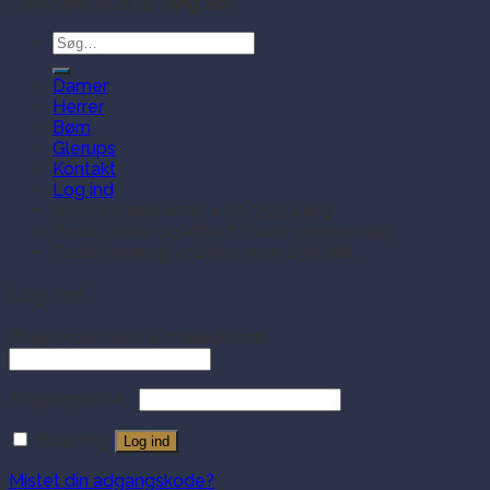
Copyright 2026 ©
Tang Sko
Søg
efter:
Damer
Herrer
Børn
Glerups
Kontakt
Log ind
Ring til kundeservice på 35354409
Bestil online og afhent i butik samme dag
Gratis levering ved køb over 499 dkk
Log ind
Brugernavn eller e-mailadresse
Adgangskode
Husk mig
Log ind
Mistet din adgangskode?