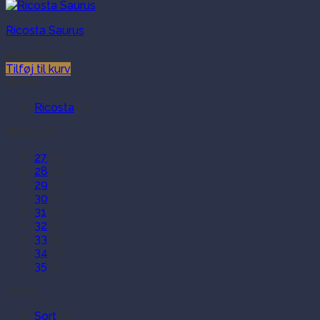
Ricosta Saurus
699.00
kr.
Tilføj til kurv
Mærke
Ricosta
(1)
Størrelse
27
(1)
28
(1)
29
(1)
30
(1)
31
(1)
32
(1)
33
(1)
34
(1)
35
(1)
Farve
Sort
(1)