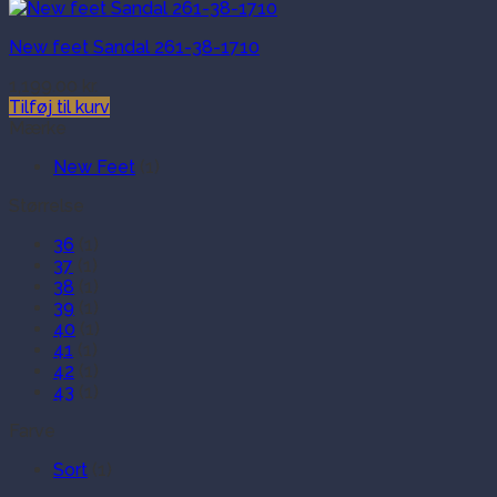
New feet Sandal 261-38-1710
1,199.00
kr.
Tilføj til kurv
Mærke
New Feet
(1)
Størrelse
36
(1)
37
(1)
38
(1)
39
(1)
40
(1)
41
(1)
42
(1)
43
(1)
Farve
Sort
(1)