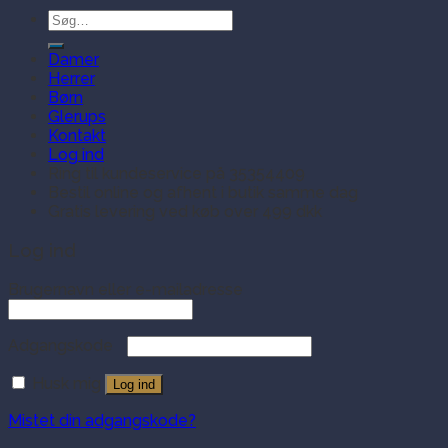
Søg
efter:
Damer
Herrer
Børn
Glerups
Kontakt
Log ind
Ring til kundeservice på 35354409
Bestil online og afhent i butik samme dag
Gratis levering ved køb over 499 dkk
Log ind
Brugernavn eller e-mailadresse
Adgangskode
Husk mig
Log ind
Mistet din adgangskode?