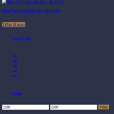
New feet Sandal 261-38-1526
1,199.00
kr.
Tilføj til kurv
Mærke
New Feet
(1)
Størrelse
37
(1)
38
(1)
39
(1)
40
(1)
41
(1)
Farve
Rosa
(1)
Filtrer efter pris
Mindste
Højeste
Filter
pris
pris