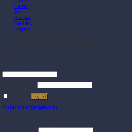
Damer
Herrer
Børn
Glerups
Kontakt
Log ind
Ring til kundeservice på 35354409
Bestil online og afhent i butik samme dag
Gratis levering ved køb over 499 dkk
Log ind
Brugernavn eller e-mailadresse
Adgangskode
Husk mig
Log ind
Mistet din adgangskode?
Opret en kundekonto
E-mailadresse