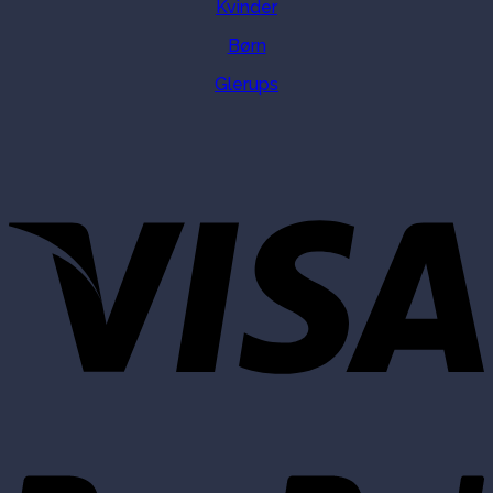
Kvinder
Børn
Glerups