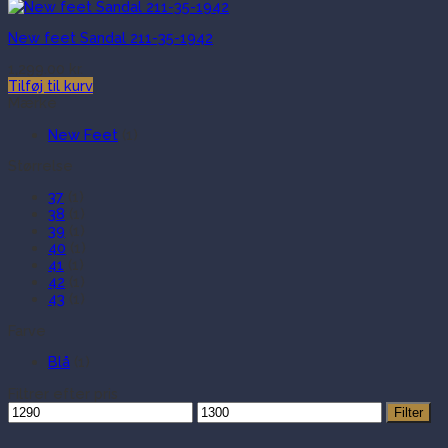
New feet Sandal 211-35-1942
1,299.00
kr.
Tilføj til kurv
Mærke
New Feet
(1)
Størrelse
37
(1)
38
(1)
39
(1)
40
(1)
41
(1)
42
(1)
43
(1)
Farve
Blå
(1)
Filtrer efter pris
Mindste
Højeste
Filter
pris
pris