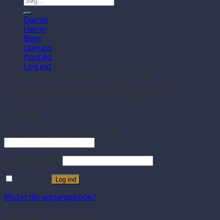
efter:
Damer
Herrer
Børn
Glerups
Kontakt
Log ind
Ring til kundeservice på 35354409
Bestil online og afhent i butik samme dag
Gratis levering ved køb over 499 dkk
Log ind
Brugernavn eller e-mailadresse
Adgangskode
Husk mig
Log ind
Mistet din adgangskode?
Opret en kundekonto