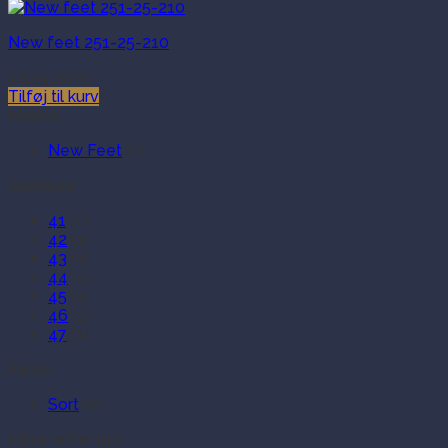
New feet 251-25-210
1,649.00
kr.
Tilføj til kurv
Mærke
New Feet
(1)
Størrelse
41
(1)
42
(1)
43
(1)
44
(1)
45
(1)
46
(1)
47
(1)
Farve
Sort
(1)
Filtrer efter pris