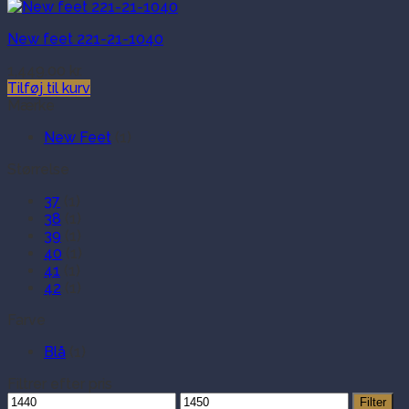
New feet 221-21-1040
1,449.00
kr.
Tilføj til kurv
Mærke
New Feet
(1)
Størrelse
37
(1)
38
(1)
39
(1)
40
(1)
41
(1)
42
(1)
Farve
Blå
(1)
Filtrer efter pris
Mindste
Højeste
Filter