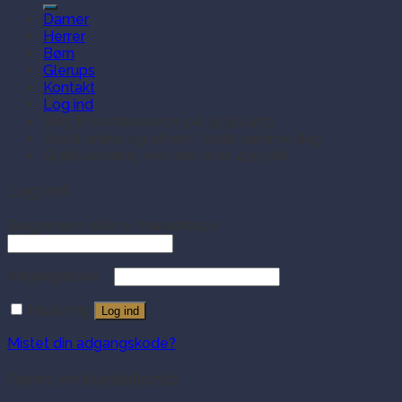
Damer
Herrer
Børn
Glerups
Kontakt
Log ind
Ring til kundeservice på 35354409
Bestil online og afhent i butik samme dag
Gratis levering ved køb over 499 dkk
Log ind
Brugernavn eller e-mailadresse
Adgangskode
Husk mig
Log ind
Mistet din adgangskode?
Opret en kundekonto