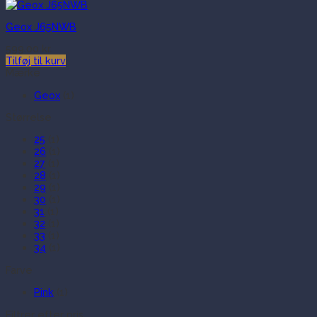
Geox J65NWB
599.00
kr.
Tilføj til kurv
Mærke
Geox
(1)
Størrelse
25
(1)
26
(1)
27
(1)
28
(1)
29
(1)
30
(1)
31
(1)
32
(1)
33
(1)
34
(1)
Farve
Pink
(1)
Filtrer efter pris