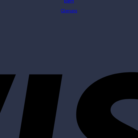
Børn
Glerups