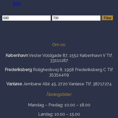
Sort
(1)
Filtrer efter pris
Mindste
Højeste
Filter
pris
pris
Om os:
København
Vester Voldgade 87, 1552 København V Tlf.
33111187
Frederiksberg
Rolighedsvej 8, 1958 Frederiksberg C Tlf.
35354409
Vanløse
Jernbane Allé 45, 2720 Vanløse Tlf. 38717274
Åbningstider:
Mandag – Fredag: 10.00 – 18.00
Lørdag: 10.00 – 15.00