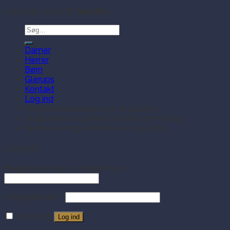
Copyright 2026 ©
Tang Sko
Søg
efter:
Damer
Herrer
Børn
Glerups
Kontakt
Log ind
Ring til kundeservice på 35354409
Bestil online og afhent i butik samme dag
Gratis levering ved køb over 499 dkk
Log ind
Brugernavn eller e-mailadresse
Adgangskode
Husk mig
Log ind