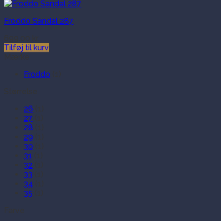
Froddo Sandal 287
699.00
kr.
Tilføj til kurv
Mærke
Froddo
(1)
Størrelse
26
(1)
27
(1)
28
(1)
29
(1)
30
(1)
31
(1)
32
(1)
33
(1)
34
(1)
35
(1)
Farve