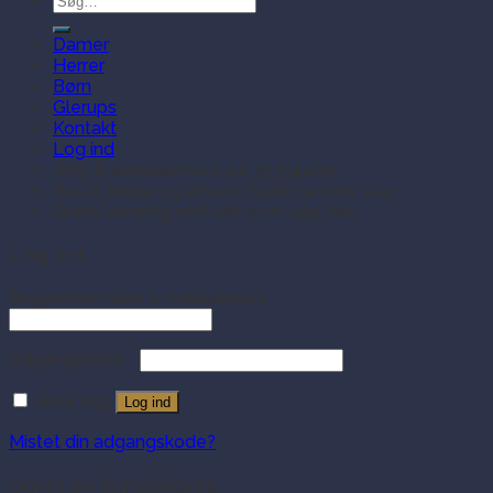
efter:
Damer
Herrer
Børn
Glerups
Kontakt
Log ind
Ring til kundeservice på 35354409
Bestil online og afhent i butik samme dag
Gratis levering ved køb over 499 dkk
Log ind
Brugernavn eller e-mailadresse
Adgangskode
Husk mig
Log ind
Mistet din adgangskode?
Opret en kundekonto