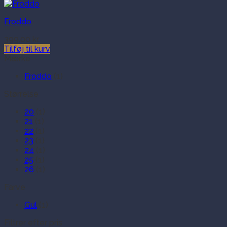
Froddo
399.00
kr.
Tilføj til kurv
Mærke
Froddo
(1)
Størrelse
20
(1)
21
(1)
22
(1)
23
(1)
24
(1)
25
(1)
26
(1)
Farve
Gul
(1)
Filtrer efter pris