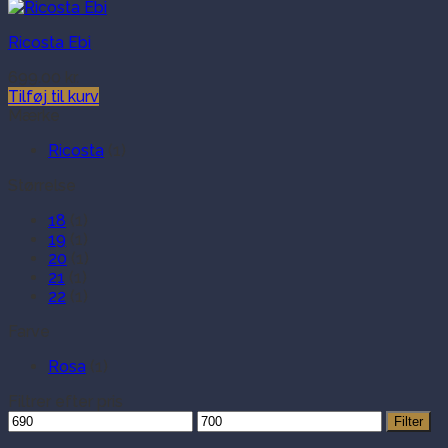
Ricosta Ebi
699.00
kr.
Tilføj til kurv
Mærke
Ricosta
(1)
Størrelse
18
(1)
19
(1)
20
(1)
21
(1)
22
(1)
Farve
Rosa
(1)
Filtrer efter pris
Mindste
Højeste
Filter
pris
pris