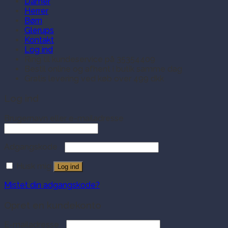
Damer
Herrer
Børn
Glerups
Kontakt
Log ind
Ring til kundeservice på 35354409
Bestil online og afhent i butik samme dag
Gratis levering ved køb over 499 dkk
Log ind
Brugernavn eller e-mailadresse
Adgangskode
Husk mig
Log ind
Mistet din adgangskode?
Opret en kundekonto
E-mailadresse