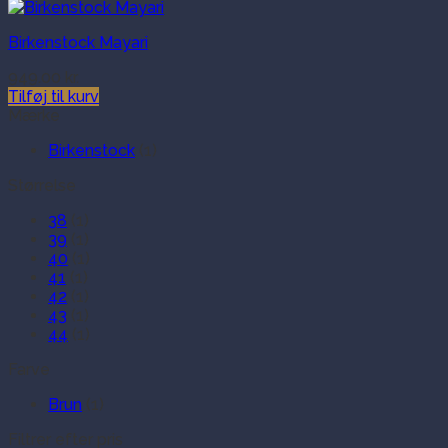
Birkenstock Mayari
949.00
kr.
Tilføj til kurv
Mærke
Birkenstock
(1)
Størrelse
38
(1)
39
(1)
40
(1)
41
(1)
42
(1)
43
(1)
44
(1)
Farve
Brun
(1)
Filtrer efter pris