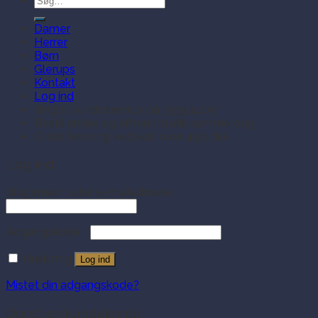
efter:
Damer
Herrer
Børn
Glerups
Kontakt
Log ind
Ring til kundeservice på 35354409
Bestil online og afhent i butik samme dag
Gratis levering ved køb over 499 dkk
Log ind
Brugernavn eller e-mailadresse
Adgangskode
Husk mig
Log ind
Mistet din adgangskode?
Opret en kundekonto