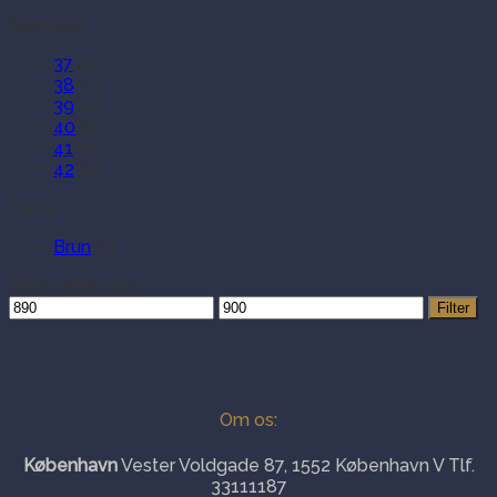
Størrelse
37
(1)
38
(1)
39
(1)
40
(1)
41
(1)
42
(1)
Farve
Brun
(1)
Filtrer efter pris
Mindste
Højeste
Filter
pris
pris
Om os:
København
Vester Voldgade 87, 1552 København V Tlf.
33111187