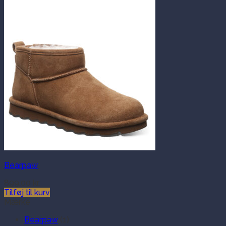
Bearpaw
899.00
kr.
Tilføj til kurv
Mærke
Bearpaw
(1)