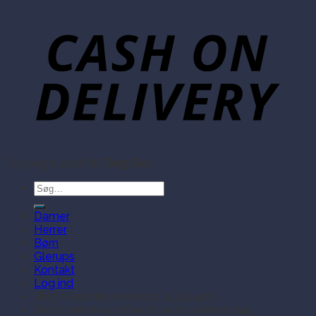
Copyright 2026 ©
Tang Sko
Søg
efter:
Damer
Herrer
Børn
Glerups
Kontakt
Log ind
Ring til kundeservice på 35354409
Bestil online og afhent i butik samme dag