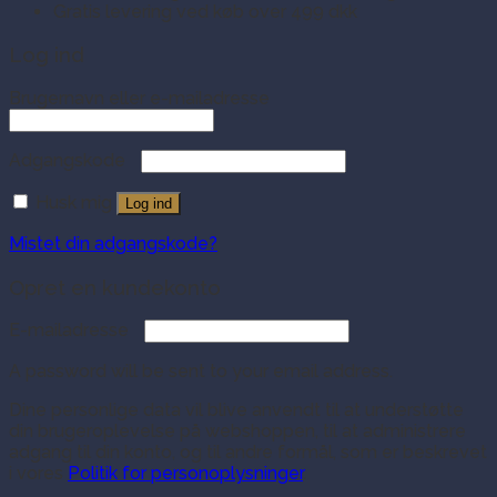
Gratis levering ved køb over 499 dkk
Log ind
Brugernavn eller e-mailadresse
Adgangskode
Husk mig
Log ind
Mistet din adgangskode?
Opret en kundekonto
E-mailadresse
A password will be sent to your email address.
Dine personlige data vil blive anvendt til at understøtte
din brugeroplevelse på webshoppen, til at administrere
adgang til din konto, og til andre formål, som er beskrevet
i vores
Politik for personoplysninger
.