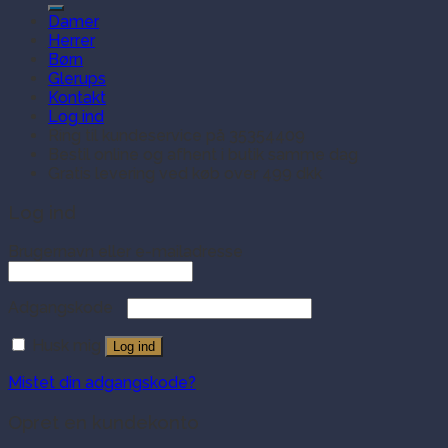
Damer
Herrer
Børn
Glerups
Kontakt
Log ind
Ring til kundeservice på 35354409
Bestil online og afhent i butik samme dag
Gratis levering ved køb over 499 dkk
Log ind
Brugernavn eller e-mailadresse
Adgangskode
Husk mig
Log ind
Mistet din adgangskode?
Opret en kundekonto