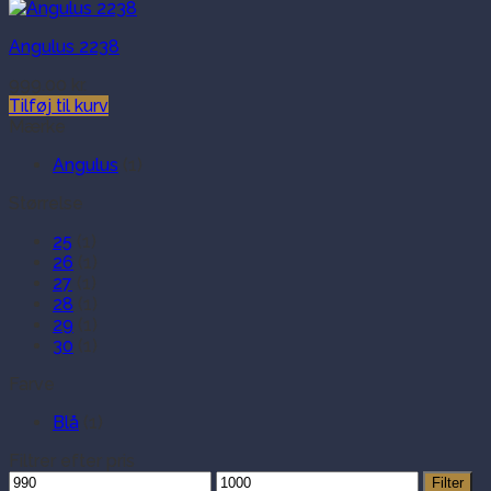
Angulus 2238
999.00
kr.
Tilføj til kurv
Mærke
Angulus
(1)
Størrelse
25
(1)
26
(1)
27
(1)
28
(1)
29
(1)
30
(1)
Farve
Blå
(1)
Filtrer efter pris
Mindste
Højeste
Filter