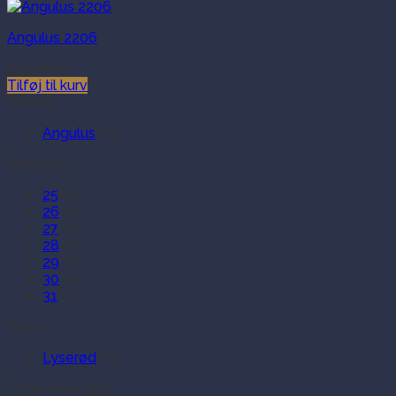
Angulus 2206
999.00
kr.
Tilføj til kurv
Mærke
Angulus
(1)
Størrelse
25
(1)
26
(1)
27
(1)
28
(1)
29
(1)
30
(1)
31
(1)
Farve
Lyserød
(1)
Filtrer efter pris