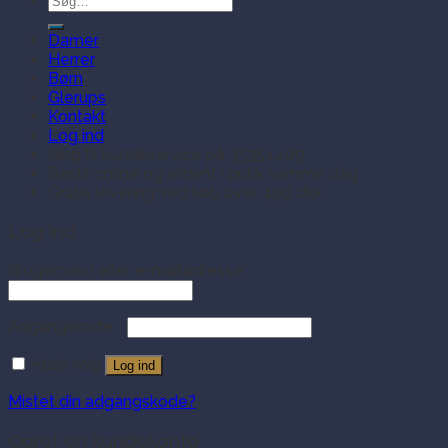
efter:
Damer
Herrer
Børn
Glerups
Kontakt
Log ind
Ring til kundeservice på 35354409
Bestil online og afhent i butik samme dag
Gratis levering ved køb over 499 dkk
Log ind
Brugernavn eller e-mailadresse
Adgangskode
Husk mig
Log ind
Mistet din adgangskode?
Opret en kundekonto